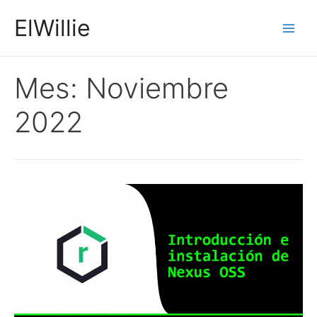
Ir
ElWillie
al
Main
contenido
Men
Mes:
Noviembre
2022