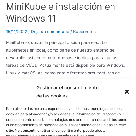
MiniKube e instalación en
Windows 11
15/11/2022
/
Deja un comentario
/
Kubernetes
MiniKube es quizás la principal opción para ejecutar
Kubernetes en local, como parte de nuestro entorno de
desarrollo, así como para pruebas e incluso para algunas
tareas de CI/CD. Actualmente está disponible para Windows,
Linux y macOS, así como para diferentes arquitecturas de
procesador (ej: ARM), y es probablemente la forma más
Gestionar el consentimiento
sencilla de arrancar un Cluster de Kubernetes, permitiendo
de las cookies
opciones avanzadas como especificar la versión de Kubernets,
integración con RBAC, convivencias de múltiples Clusters,
Para ofrecer las mejores experiencias, utilizamos tecnologías como las
soporte para varios Nodos, ejecución de Registry Docker, etc.,
cookies para almacenar y/o acceder a la información del dispositivo. El
además de ser extensible mediante Addons. Una herramienta
consentimiento de estas tecnologías nos permitirá procesar datos como
el comportamiento de navegación o las identificaciones únicas en este
fundamental hoy en día
sitio. No consentir o retirar el consentimiento, puede afectar
negativamente a ciertas características y funciones.