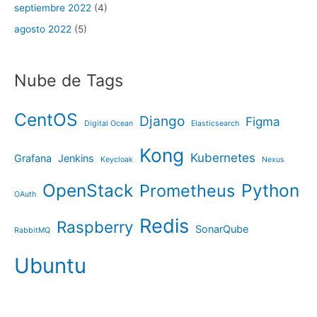
septiembre 2022
(4)
agosto 2022
(5)
Nube de Tags
CentOS
Django
Figma
Digital Ocean
Elasticsearch
Kong
Kubernetes
Grafana
Jenkins
Keycloak
Nexus
OpenStack
Python
Prometheus
OAuth
Redis
Raspberry
SonarQube
RabbitMQ
Ubuntu