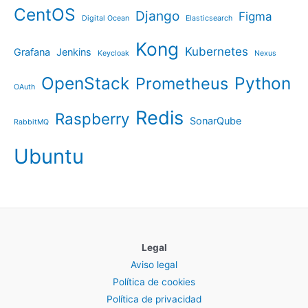
CentOS
Django
Figma
Digital Ocean
Elasticsearch
Kong
Kubernetes
Grafana
Jenkins
Keycloak
Nexus
OpenStack
Python
Prometheus
OAuth
Redis
Raspberry
SonarQube
RabbitMQ
Ubuntu
Legal
Aviso legal
Política de cookies
Política de privacidad