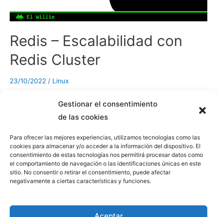
Redis – Escalabilidad con
Redis Cluster
23/10/2022
/
Linux
Redis Cluster proporciona escalabilidad horizontal, al dividir los
Gestionar el consentimiento
datos que tenemos en Redis entre varios nodos (Shards) entre
de las cookies
los que se repartiran las claves a almacenar. De este modo,
aunque alcancemos el límite de recursos de nuestra máquina,
Para ofrecer las mejores experiencias, utilizamos tecnologías como las
cookies para almacenar y/o acceder a la información del dispositivo. El
podremos seguir creciendo a base de añadir más nodos
consentimiento de estas tecnologías nos permitirá procesar datos como
(escalado horizontal), donde cada nodo almacena y se
el comportamiento de navegación o las identificaciones únicas en este
responsabiliza sólamente de una parte de las claves (un
sitio. No consentir o retirar el consentimiento, puede afectar
negativamente a ciertas características y funciones.
conjunto de slots). Además, se puede combinar con la
Replicación, consiguiendo una gran escalabilidad (horizontal y
vertical) y alta disponibilidad, pero… sólo podremos utilizar db0,
Aceptar