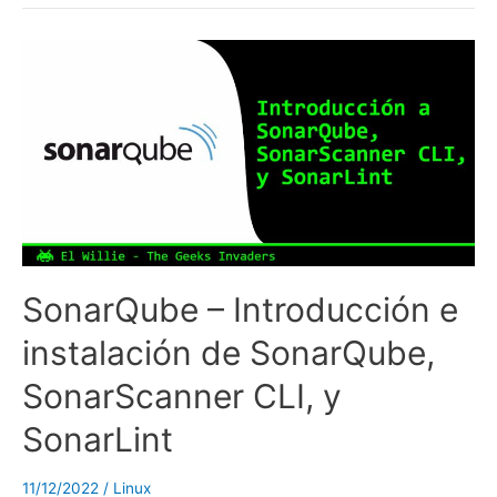
SonarQube – Introducción e
instalación de SonarQube,
SonarScanner CLI, y
SonarLint
11/12/2022
/
Linux