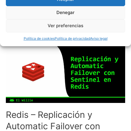
cambiará la forma de conectar, aumentará el coste de
mantenimiento (razón para pensar en Redis en Cloud), y
Denegar
asumiremos algunas limitaciones relacionadas con comandos
que actúan sobre varios slots
Ver preferencias
Política de cookies
Política de privacidad
Aviso legal
Redis – Replicación y
Automatic Failover con