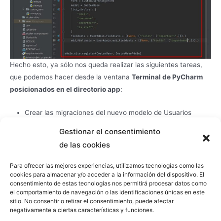
Hecho esto, ya sólo nos queda realizar las siguientes tareas,
que podemos hacer desde la ventana
Terminal de PyCharm
posicionados en el directorio app
:
Crear las migraciones del nuevo modelo de Usuarios
Ejecutar las migraciones
Gestionar el consentimiento
Crear un superusuario
de las cookies
Para ofrecer las mejores experiencias, utilizamos tecnologías como las
python manage.py makemigrations accounts

cookies para almacenar y/o acceder a la información del dispositivo. El
python manage.py migrate

consentimiento de estas tecnologías nos permitirá procesar datos como
python manage.py createsuperuser
el comportamiento de navegación o las identificaciones únicas en este
sitio. No consentir o retirar el consentimiento, puede afectar
negativamente a ciertas características y funciones.