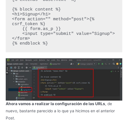
{% extends "base.html" %}

{% block content %}

<h1>Signup</h1>

<form action="" method="post">{% 
csrf_token %}

    {{ form.as_p }}

    <input type="submit" value="Signup">

</form>

{% endblock %}
Ahora vamos a realizar la configuración de las URLs
, de
nuevo, bastante parecido a lo que ya hicimos en el anterior
Post.