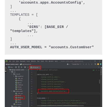
'accounts.apps.AccountsConfig',
]

...

TEMPLATES = [

    {

        ...

'DIRS': [BASE_DIR / 
"templates"],
        ...

]

AUTH_USER_MODEL = "accounts.CustomUser"