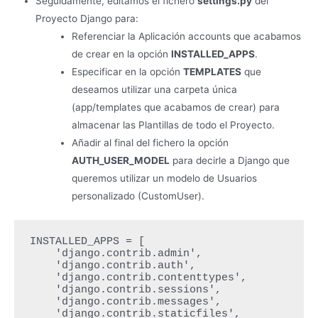
Seguidamente, editamos el fichero
settings.py
del
Proyecto Django para:
Referenciar la Aplicación accounts que acabamos
de crear en la opción
INSTALLED_APPS
.
Especificar en la opción
TEMPLATES
que
deseamos utilizar una carpeta única
(app/templates que acabamos de crear) para
almacenar las Plantillas de todo el Proyecto.
Añadir al final del fichero la opción
AUTH_USER_MODEL
para decirle a Django que
queremos utilizar un modelo de Usuarios
personalizado (CustomUser).
INSTALLED_APPS = [

    'django.contrib.admin',

    'django.contrib.auth',

    'django.contrib.contenttypes',

    'django.contrib.sessions',

    'django.contrib.messages',

    'django.contrib.staticfiles',
