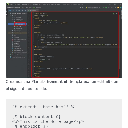
Creamos una Plantilla
home.html
(templates/home.html) con
el siguiente contenido.
{% extends "base.html" %}

{% block content %}

<p>This is the Home page</p>

{% endblock %}