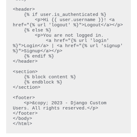
<header>

    {% if user.is_authenticated %}

        <p>Hi {{ user.username }}! <a 
href="{% url 'logout' %}">Logout</a></p>

    {% else %}

        <p>You are not logged in.

            <a href="{% url 'login' 
%}">Login</a> | <a href="{% url 'signup' 
%}">Signup</a></p>

    {% endif %}

</header>

<section>

    {% block content %}

    {% endblock %}

</section>

<footer>

    <p>&copy; 2023 - Django Custom 
Users. All rights reserved.</p>

</footer>

</body>

</html>