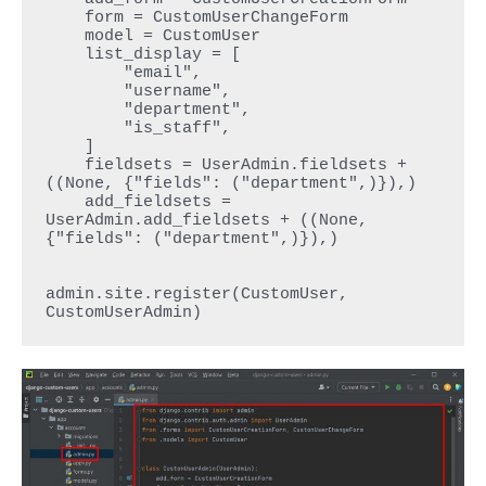
    form = CustomUserChangeForm

    model = CustomUser

    list_display = [

        "email",

        "username",

        "department",

        "is_staff",

    ]

    fieldsets = UserAdmin.fieldsets + 
((None, {"fields": ("department",)}),)

    add_fieldsets = 
UserAdmin.add_fieldsets + ((None, 
{"fields": ("department",)}),)

admin.site.register(CustomUser, 
CustomUserAdmin)