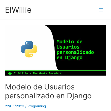
Ir
ElWillie
al
Main
contenido
Men
Modelo de Usuarios
personalizado en Django
22/06/2023
/
Programing