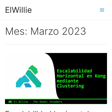
Ir
ElWillie
al
Main
contenido
Men
Mes:
Marzo 2023