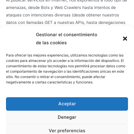
amenazas, desde Bots y Web Crawlers hasta intentos de
ataques con intenciones diversas (desde obtener nuestros
datos con llamadas GET a nuestras APIs, hasta denegaciones
de servicio de todo tipo). Tenemos muchas maneras de
Gestionar el consentimiento
protegernos en función de la situación concreta (ej:
de las cookies
autenticación, uso de CDNs, uso de WAF, etc). En este Post
vamos a ver varios Plugins de Kong que también nos pueden
Para ofrecer las mejores experiencias, utilizamos tecnologías como las
ayudar, y la forma de configurarlos utilizando Konga: Bot
cookies para almacenar y/o acceder a la información del dispositivo. El
consentimiento de estas tecnologías nos permitirá procesar datos como
Detection, Request Size Limiting, Proxy Cache, IP Restrictions,
el comportamiento de navegación o las identificaciones únicas en este
Rate Limiting, y Response Rate Limiting
sitio. No consentir o retirar el consentimiento, puede afectar
negativamente a ciertas características y funciones.
Aceptar
Denegar
Ver preferencias