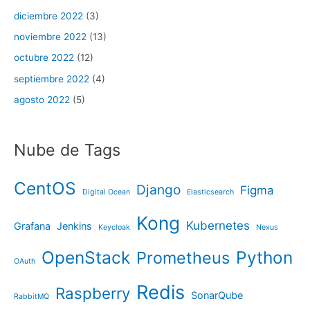
diciembre 2022
(3)
noviembre 2022
(13)
octubre 2022
(12)
septiembre 2022
(4)
agosto 2022
(5)
Nube de Tags
CentOS
Django
Figma
Digital Ocean
Elasticsearch
Kong
Kubernetes
Grafana
Jenkins
Keycloak
Nexus
OpenStack
Python
Prometheus
OAuth
Redis
Raspberry
SonarQube
RabbitMQ