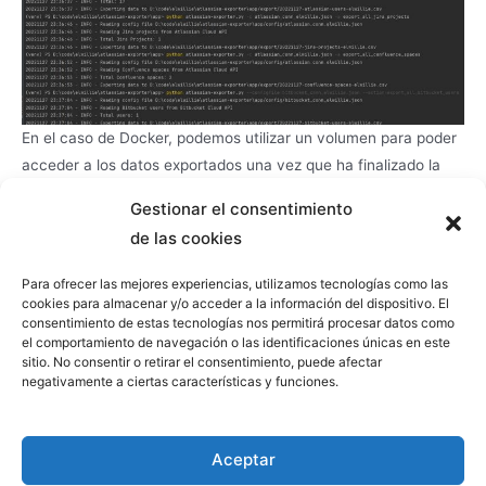
En el caso de Docker, podemos utilizar un volumen para poder
acceder a los datos exportados una vez que ha finalizado la
ejecución del contenedor.
Gestionar el consentimiento
de las cookies
rm app/export/*

Para ofrecer las mejores experiencias, utilizamos tecnologías como las
docker build -t atlassian-exporter .

cookies para almacenar y/o acceder a la información del dispositivo. El
docker images

consentimiento de estas tecnologías nos permitirá procesar datos como
el comportamiento de navegación o las identificaciones únicas en este
docker run -v 
sitio. No consentir o retirar el consentimiento, puede afectar
d:/code/elwillie/atlassian-
negativamente a ciertas características y funciones.
exporter/app/export:/usr/src/app/export 
--rm atlassian-exporter python 
atlassian-exporter.py -c 
atlassian_conn_elwillie.json -a 
Aceptar
export_all_jira_users

docker run -v 