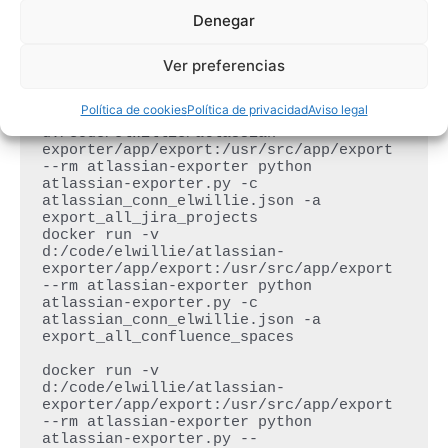
d:/code/elwillie/atlassian-
Denegar
exporter/app/export:/usr/src/app/export 
--rm atlassian-exporter python 
Ver preferencias
atlassian-exporter.py -c 
atlassian_conn_elwillie.json -a 
export_all_jira_groups_and_members

Política de cookies
Política de privacidad
Aviso legal
docker run -v 
d:/code/elwillie/atlassian-
exporter/app/export:/usr/src/app/export 
--rm atlassian-exporter python 
atlassian-exporter.py -c 
atlassian_conn_elwillie.json -a 
export_all_jira_projects

docker run -v 
d:/code/elwillie/atlassian-
exporter/app/export:/usr/src/app/export 
--rm atlassian-exporter python 
atlassian-exporter.py -c 
atlassian_conn_elwillie.json -a 
export_all_confluence_spaces

docker run -v 
d:/code/elwillie/atlassian-
exporter/app/export:/usr/src/app/export 
--rm atlassian-exporter python 
atlassian-exporter.py --