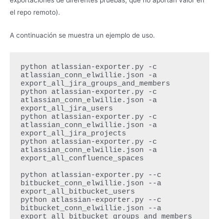
exportaciones de diferentes pruebas, que no aportan valor en
el repo remoto).
A continuación se muestra un ejemplo de uso.
python atlassian-exporter.py -c 
atlassian_conn_elwillie.json -a 
export_all_jira_groups_and_members

python atlassian-exporter.py -c 
atlassian_conn_elwillie.json -a 
export_all_jira_users

python atlassian-exporter.py -c 
atlassian_conn_elwillie.json -a 
export_all_jira_projects

python atlassian-exporter.py -c 
atlassian_conn_elwillie.json -a 
export_all_confluence_spaces

python atlassian-exporter.py --c 
bitbucket_conn_elwillie.json --a 
export_all_bitbucket_users

python atlassian-exporter.py --c 
bitbucket_conn_elwillie.json --a 
export_all_bitbucket_groups_and_members
