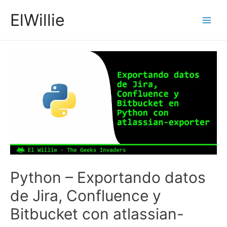
Ir
ElWillie
al
Main
contenido
Men
Python – Exportando datos
de Jira, Confluence y
Bitbucket con atlassian-