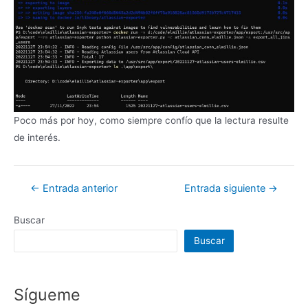
Poco más por hoy, como siempre confío que la lectura resulte
de interés.
Navegación
←
Entrada anterior
Entrada siguiente
→
de
Buscar
entradas
Buscar
Sígueme