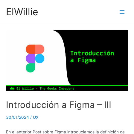
Ir
ElWillie
al
Main
contenido
Men
Introducción a Figma – III
30/01/2024
/
UX
En el anterior Post sobre Figma introduciamos la definición de