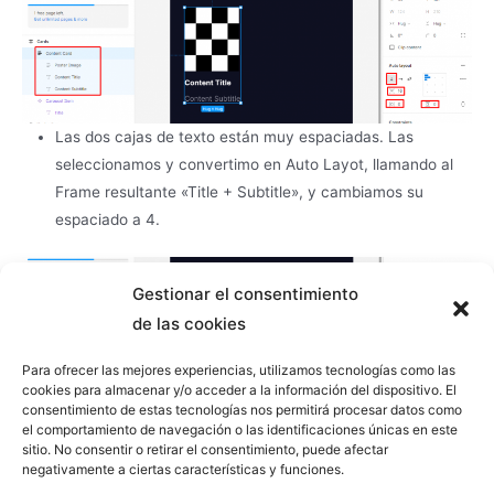
Las dos cajas de texto están muy espaciadas. Las
seleccionamos y convertimo en Auto Layot, llamando al
Frame resultante «Title + Subtitle», y cambiamos su
espaciado a 4.
Gestionar el consentimiento
de las cookies
Para ofrecer las mejores experiencias, utilizamos tecnologías como las
cookies para almacenar y/o acceder a la información del dispositivo. El
Configuramos el «Content Card» con una anchura fija, y
consentimiento de estas tecnologías nos permitirá procesar datos como
el comportamiento de navegación o las identificaciones únicas en este
por otro lado, dejamos tanto «Title + Subtitle» como las
sitio. No consentir o retirar el consentimiento, puede afectar
dos capas que de texto que contiene, con la anchura
negativamente a ciertas características y funciones.
como «Fill container», para conseguir un comportamiento