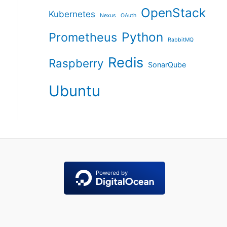
OpenStack
Kubernetes
Nexus
OAuth
Python
Prometheus
RabbitMQ
Redis
Raspberry
SonarQube
Ubuntu