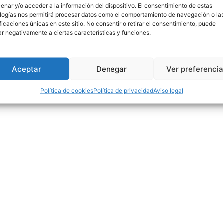
adecuada y muy utilizada, cada vez más. Si bien, es habitual
enar y/o acceder a la información del dispositivo. El consentimiento de estas
logías nos permitirá procesar datos como el comportamiento de navegación o la
en Internet, en este Post os voy a contar cómo generar un
ificaciones únicas en este sitio. No consentir o retirar el consentimiento, puede
buntu que no está expuesta a Internet, ya sea un entorno de
ar negativamente a ciertas características y funciones.
Aceptar
Denegar
Ver preferenci
Política de cookies
Política de privacidad
Aviso legal