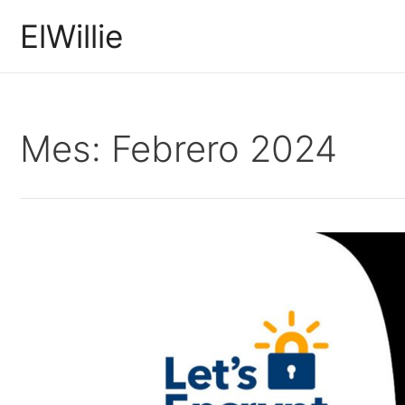
Ir
ElWillie
al
contenido
Mes:
Febrero 2024