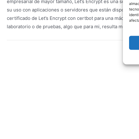
empresarial de mayor tamaño, Let’s Encrypt es una solución 
almac
tecno
su uso con aplicaciones o servidores que están disponibles 
ident
certificado de Let’s Encrypt con certbot para una máquina U
afect
laboratorio o de pruebas, algo que para mi, resulta muy útil.