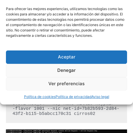
Para ofrecer las mejores experiencias, utilizamos tecnologías como las
cookies para almacenar y/o acceder a la información del dispositivo. El
consentimiento de estas tecnologías nos permitirá procesar datos como
Lo siguiente que vamos a hacer es crear una nueva Instancia
el comportamiento de navegación o las identificaciones únicas en este
sitio. No consentir o retirar el consentimiento, puede afectar
en OpenStack, utilizando el flavor que acabamos de crear.
negativamente a ciertas características y funciones.
Para ello, primero creamos las Claves SSH, listamos las
Imagenes y redes para ver cuáles nos van a hacer falta, y
finalmente creamos la nueva Instancia.
Aceptar
Denegar
openstack keypair create willie-keypair 
> willie-keypair.key

Ver preferencias
cat willie-keypair.key

openstack image list

openstack network list

Política de cookies
Política de privacidad
Aviso legal
openstack server create --image cirros-
0.5.1-x86_64 --key-name willie-keypair -
-flavor 1001 --nic net-id=7b82b593-2d84-
43f2-b115-b5abcc170c31 cirros02