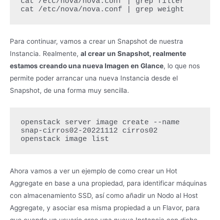
cat /etc/nova/nova.conf | grep filter

cat /etc/nova/nova.conf | grep weight
Para continuar, vamos a crear un Snapshot de nuestra
Instancia. Realmente,
al crear un Snapshot, realmente
estamos creando una nueva Imagen en Glance
, lo que nos
permite poder arrancar una nueva Instancia desde el
Snapshot, de una forma muy sencilla.
openstack server image create --name 
snap-cirros02-20221112 cirros02

openstack image list
Ahora vamos a ver un ejemplo de como crear un Hot
Aggregate en base a una propiedad, para identificar máquinas
con almacenamiento SSD, así como añadir un Nodo al Host
Aggregate, y asociar esa misma propiedad a un Flavor, para
que cuando un usuario cree una nueva Instancia con dicho