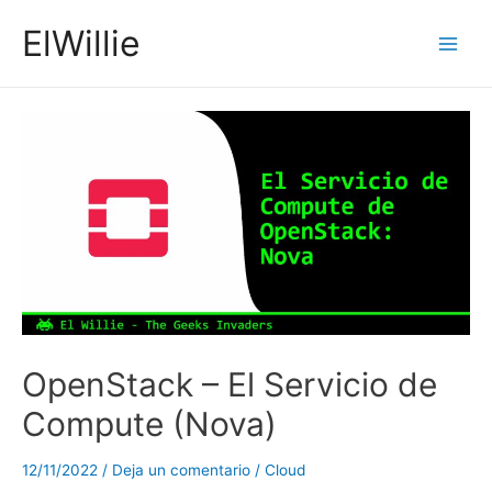
Ir
ElWillie
al
Main
contenido
Men
OpenStack – El Servicio de
Compute (Nova)
12/11/2022
/
Deja un comentario
/
Cloud