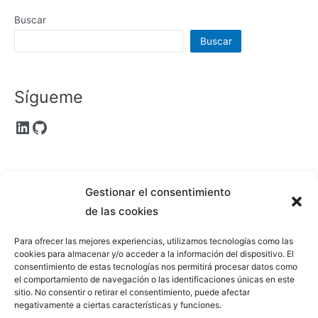
Buscar
Buscar
Sígueme
LinkedIn
GitHub
Entradas recientes
Gestionar el consentimiento
de las cookies
Crear certificados SSL wildcard de Let’s Encrypt con certbot
Introducción a Figma – III
Para ofrecer las mejores experiencias, utilizamos tecnologías como las
cookies para almacenar y/o acceder a la información del dispositivo. El
Introducción a Figma – II
consentimiento de estas tecnologías nos permitirá procesar datos como
Introducción a Figma – I
el comportamiento de navegación o las identificaciones únicas en este
sitio. No consentir o retirar el consentimiento, puede afectar
Modelo de Usuarios personalizado en Django
negativamente a ciertas características y funciones.