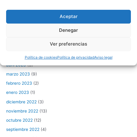
Archivo
Aceptar
febrero 2024
(1)
Denegar
enero 2024
(3)
Ver preferencias
junio 2023
(1)
mayo 2023
(3)
Política de cookies
Política de privacidad
Aviso legal
abril 2023
(3)
marzo 2023
(9)
febrero 2023
(2)
enero 2023
(1)
diciembre 2022
(3)
noviembre 2022
(13)
octubre 2022
(12)
septiembre 2022
(4)