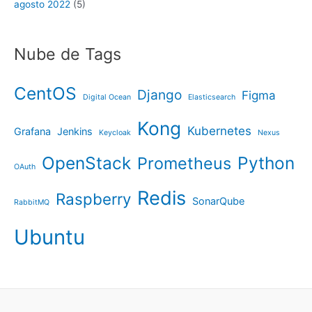
agosto 2022
(5)
Nube de Tags
CentOS
Django
Figma
Digital Ocean
Elasticsearch
Kong
Kubernetes
Grafana
Jenkins
Keycloak
Nexus
OpenStack
Python
Prometheus
OAuth
Redis
Raspberry
SonarQube
RabbitMQ
Ubuntu