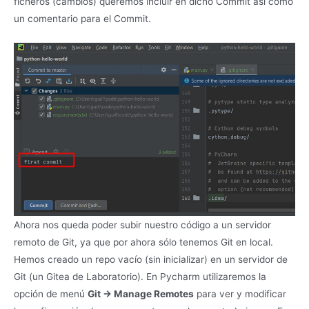
ficheros (cambios) queremos incluir en dicho Commit así como
un comentario para el Commit.
Ahora nos queda poder subir nuestro código a un servidor
remoto de Git, ya que por ahora sólo tenemos Git en local.
Hemos creado un repo vacío (sin inicializar) en un servidor de
Git (un Gitea de Laboratorio). En Pycharm utilizaremos la
opción de menú
Git -> Manage Remotes
para ver y modificar