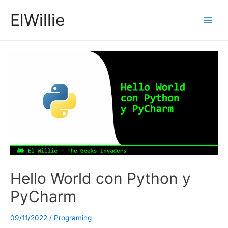
Ir
ElWillie
al
Main
contenido
Men
Hello World con Python y
PyCharm
09/11/2022
/
Programing