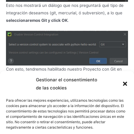
Esto nos mostrará un diálogo que nos preguntará qué tipo de
integración deseamos (git, mercurial, ó subversion), a lo que
seleccionaremos Git y click OK
.
Con esto, tendremos habilitado nuestro Proyecto con Git en
local. Podremos ver que
algunos ficheros aparecen en rojo,
Gestionar el consentimiento
ya que aún no han sido añadidos a Git
. También tenemos
de las cookies
disponible una
ventana de herramientas de Git
, que podemos
ver en la parte inferior de la pantalla.
Para ofrecer las mejores experiencias, utilizamos tecnologías como las
cookies para almacenar y/o acceder a la información del dispositivo. El
consentimiento de estas tecnologías nos permitirá procesar datos como
el comportamiento de navegación o las identificaciones únicas en este
sitio. No consentir o retirar el consentimiento, puede afectar
negativamente a ciertas características y funciones.