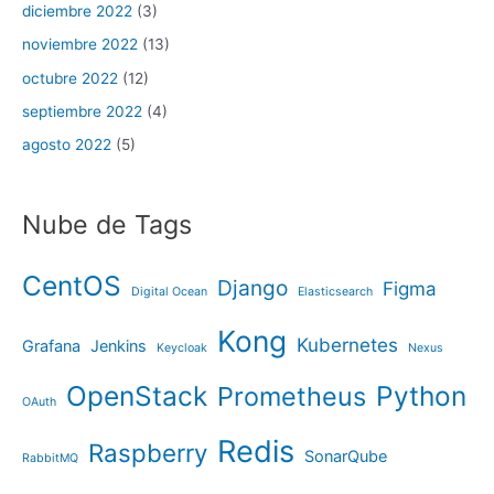
diciembre 2022
(3)
noviembre 2022
(13)
octubre 2022
(12)
septiembre 2022
(4)
agosto 2022
(5)
Nube de Tags
CentOS
Django
Figma
Digital Ocean
Elasticsearch
Kong
Kubernetes
Grafana
Jenkins
Keycloak
Nexus
OpenStack
Python
Prometheus
OAuth
Redis
Raspberry
SonarQube
RabbitMQ