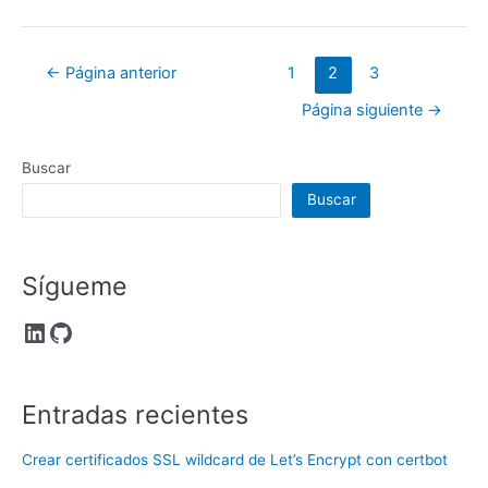
Paginación
←
Página anterior
1
2
3
de
Página siguiente
→
entradas
Buscar
Buscar
Sígueme
LinkedIn
GitHub
Entradas recientes
Crear certificados SSL wildcard de Let’s Encrypt con certbot