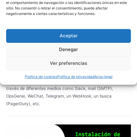
el comportamiento de navegación o las identificaciones únicas en este
sitio. No consentir o retirar el consentimiento, puede afectar
negativamente a ciertas características y funciones.
Prometheus – Gestión de
Aceptar
alertas con AlertManager
Denegar
20/09/2022
/
Linux
Ver preferencias
El AlertManager es un gestor de Alertas para clientes como
Prometheus (expone endpoints REST), capaz de agruparlas,
Política de cookies
Política de privacidad
Aviso legal
inhibirlas, silenciarlas (si aplica), enrutarlas, y de notificar a
través de diferentes medios como Slack, mail (SMTP),
OpsGenie, WeChat, Telegram, un WebHook, un busca
(PagerDuty), etc.