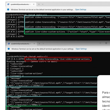
Para 
almac
tecno
ident