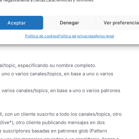
ar negativamente a ciertas características y funciones.
rn Subscriptions
E)
Aceptar
Denegar
Ver preferenci
Política de cookies
Política de privacidad
Aviso legal
anales/topics, especificando patrones glob al realizar la
l/topic, especificando su nombre completo.
no o varios canales/topics, en base a uno o varios
varios canales/topics, en base a uno o varios patrones
, con un cliente suscrito a todo los canales/topics, otro
 (live*), otro cliente publicando mensajes en dos
e suscriptores basadas en patrones glob (Pattern