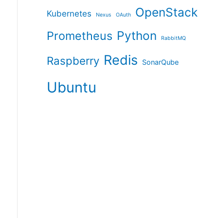
OpenStack
Kubernetes
Nexus
OAuth
Python
Prometheus
RabbitMQ
Redis
Raspberry
SonarQube
Ubuntu