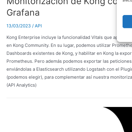
Monitorización de Kong con P
afect
Grafana
13/03/2023
/
API
Kong Enterprise incluye la funcionalidad Vitals que aporta 
en Kong Community. En su lugar, podemos utilizar Promethe
Dashboards existentes de Kong, y habilitar en Kong la expo
Prometheus. Pero además podemos exportar las peticiones y
enviándolas a Elasticsearch utilizando Logstash con el Plu
(podemos elegir), para complementar así nuestra monitoriza
(API Analytics)