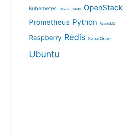
OpenStack
Kubernetes
Nexus
OAuth
Python
Prometheus
RabbitMQ
Redis
Raspberry
SonarQube
Ubuntu