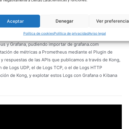
rometheus, Elasticsearch y
ar negativamente a ciertas características y funciones.
Aceptar
Denegar
Ver preferenci
Política de cookies
Política de privacidad
Aviso legal
métricas y gráficos de Kong, pero que no tenemos disponible
us y Grafana, pudiendo importar de grafana.com
rtación de métricas a Prometheus mediante el Plugin de
 respuestas de las APIs que publicamos a través de Kong,
gin de Logs UDP, el de Logs TCP, o el de Logs HTTP
ción de Kong, y explotar estos Logs con Grafana o Kibana