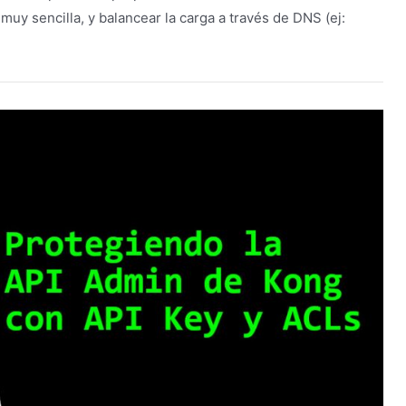
uy sencilla, y balancear la carga a través de DNS (ej: