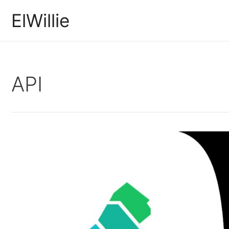
Ir
ElWillie
al
contenido
API