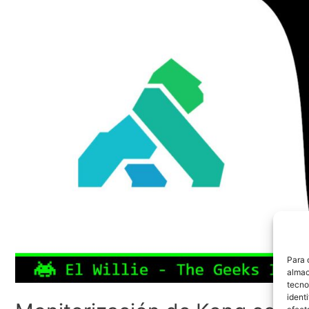
Para 
almac
tecno
ident