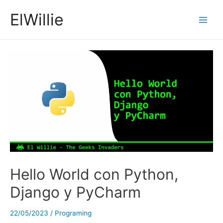
Ir
ElWillie
al
Main
contenido
Men
Hello World con Python,
Django y PyCharm
22/05/2023
/
Programing