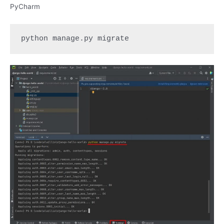
PyCharm
python manage.py migrate