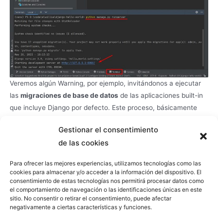
Veremos algún Warning, por ejemplo, invitándonos a ejecutar
las
migraciones de base de datos
de las aplicaciones built-in
que incluye Django por defecto. Este proceso, básicamente
consiste en inicializar una base de datos para el correcto
Gestionar el consentimiento
funcionamiento de la aplicación o aplicaciones, algo que de
de las cookies
momento no es estrictamente necesario.
Para ofrecer las mejores experiencias, utilizamos tecnologías como las
Si abrimos un navegador, podremos acceder al servidor Web
cookies para almacenar y/o acceder a la información del dispositivo. El
de Django que acabamos de levantar, de momento, con el
consentimiento de estas tecnologías nos permitirá procesar datos como
el comportamiento de navegación o las identificaciones únicas en este
contenido por defecto que proporciona Django. Podemos
sitio. No consentir o retirar el consentimiento, puede afectar
cerrar el navegador y pulsar Ctrl-C en la ventana de Terminal
negativamente a ciertas características y funciones.
de PyCharm, para detenerlo.