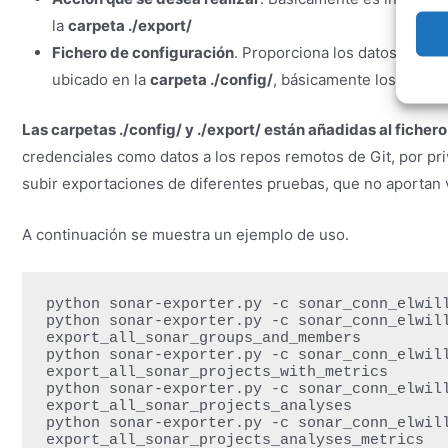
la
carpeta ./export/
Fichero de configuración
. Proporciona los datos de c
ubicado en la
carpeta ./config/
, básicamente los datos 
Las carpetas ./config/ y ./export/ están añadidas al fichero
credenciales como datos a los repos remotos de Git, por pri
subir exportaciones de diferentes pruebas, que no aportan v
A continuación se muestra un ejemplo de uso.
python sonar-exporter.py -c sonar_conn_elwill
python sonar-exporter.py -c sonar_conn_elwill
export_all_sonar_groups_and_members

python sonar-exporter.py -c sonar_conn_elwill
export_all_sonar_projects_with_metrics

python sonar-exporter.py -c sonar_conn_elwill
export_all_sonar_projects_analyses

python sonar-exporter.py -c sonar_conn_elwill
export_all_sonar_projects_analyses_metrics