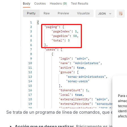
Para 
almac
tecno
ident
Se trata de un programa de línea de comandos, que espera r
afect
Acción que se desea realizar
. Básicamente es indicar 