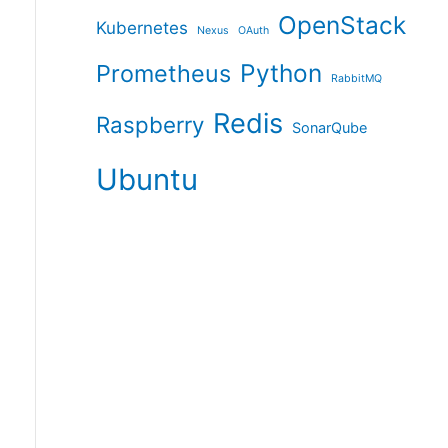
OpenStack
Kubernetes
Nexus
OAuth
Python
Prometheus
RabbitMQ
Redis
Raspberry
SonarQube
Ubuntu