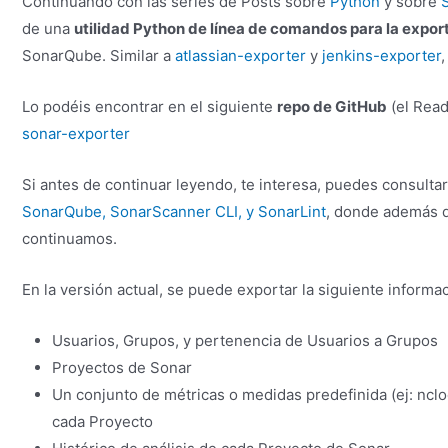
Continuando con las series de Posts sobre
Python
y sobre
de una
utilidad Python de línea de comandos para la expor
SonarQube. Similar a
atlassian-exporter
y
jenkins-exporter
Lo podéis encontrar en el siguiente
repo de GitHub
(el Read
sonar-exporter
Si antes de continuar leyendo, te interesa, puedes consulta
SonarQube, SonarScanner CLI, y SonarLint
, donde además d
continuamos.
En la versión actual, se puede exportar la siguiente informa
Usuarios, Grupos, y pertenencia de Usuarios a Grupos
Proyectos de Sonar
Un conjunto de métricas o medidas predefinida (ej: ncl
cada Proyecto