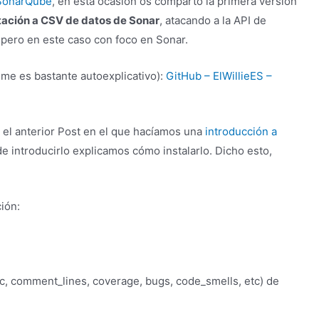
SonarQube
, en esta ocasión os comparto la primera versión
tación a CSV de datos de Sonar
, atacando a la API de
, pero en este caso con foco en Sonar.
me es bastante autoexplicativo):
GitHub – ElWillieES –
r el anterior Post en el que hacíamos una
introducción a
e introducirlo explicamos cómo instalarlo. Dicho esto,
ción:
oc, comment_lines, coverage, bugs, code_smells, etc) de