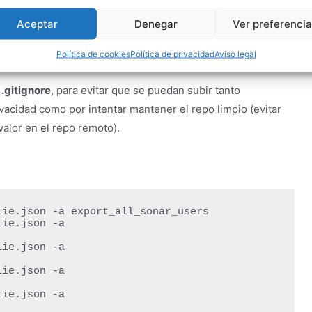
Aceptar
Denegar
Ver preferenci
onexión en un fichero JSON con una formato determinado
Política de cookies
Política de privacidad
Aviso legal
de conexión a Sonar.
 .gitignore
, para evitar que se puedan subir tanto
vacidad como por intentar mantener el repo limpio (evitar
alor en el repo remoto).
ie.json -a export_all_sonar_users

ie.json -a 
ie.json -a 
ie.json -a 
ie.json -a 