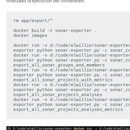
finalizado la ejecución del contenedor.
rm app/export/*

docker build -t sonar-exporter .

docker images

docker run -v d:/code/elwillie/sonar-exporte
exporter python sonar-exporter.py -c sonar_co
docker run -v d:/code/elwillie/sonar-exporte
exporter python sonar-exporter.py -c sonar_co
export_all_sonar_groups_and_members

docker run -v d:/code/elwillie/sonar-exporte
exporter python sonar-exporter.py -c sonar_co
export_all_sonar_projects_with_metrics

docker run -v d:/code/elwillie/sonar-exporte
exporter python sonar-exporter.py -c sonar_co
export_all_sonar_projects_analyses

docker run -v d:/code/elwillie/sonar-exporte
exporter python sonar-exporter.py -c sonar_co
export_all_sonar_projects_analyses_metrics