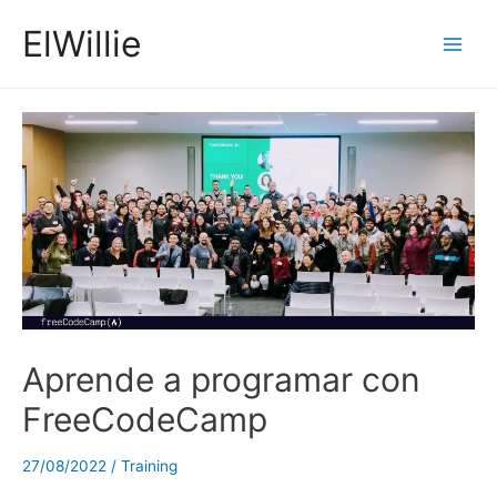
Ir
ElWillie
al
Main
contenido
Men
Aprende a programar con
FreeCodeCamp
27/08/2022
/
Training