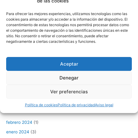
de las cookies
LinkedIn
GitHub
Para ofrecer las mejores experiencias, utilizamos tecnologías como las
cookies para almacenar y/o acceder a la información del dispositivo. El
consentimiento de estas tecnologías nos permitirá procesar datos como
el comportamiento de navegación o las identificaciones únicas en este
Entradas recientes
sitio. No consentir o retirar el consentimiento, puede afectar
negativamente a ciertas características y funciones.
Crear certificados SSL wildcard de Let’s Encrypt con certbot
Introducción a Figma – III
Aceptar
Introducción a Figma – II
Denegar
Introducción a Figma – I
Modelo de Usuarios personalizado en Django
Ver preferencias
Política de cookies
Política de privacidad
Aviso legal
Archivo
febrero 2024
(1)
enero 2024
(3)