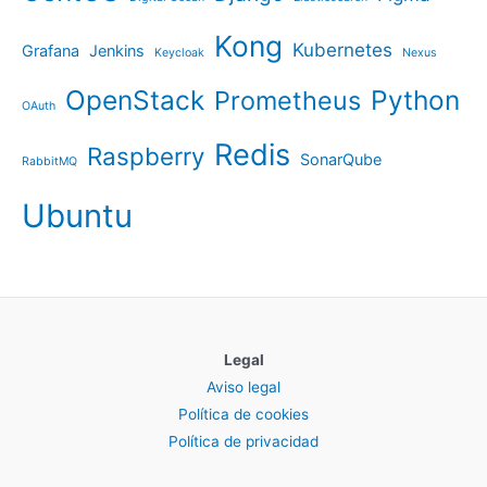
Kong
Kubernetes
Grafana
Jenkins
Keycloak
Nexus
OpenStack
Python
Prometheus
OAuth
Redis
Raspberry
SonarQube
RabbitMQ
Ubuntu
Legal
Aviso legal
Política de cookies
Política de privacidad